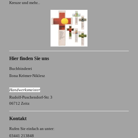
Kreuze und mehr...
Hier finden Sie uns
Buchbinderei
Ilona Krömer-Niklesz
H
andwerksmeister
Rudolf-Puschendorf-Str. 3
06712 Zeitz
Kontakt
Rufen Sie einfach an unter:
03441 213848