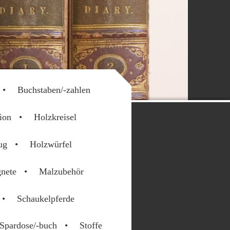
Buchstaben/-zahlen
ion
Holzkreisel
ug
Holzwürfel
nete
Malzubehör
Schaukelpferde
Spardose/-buch
Stoffe