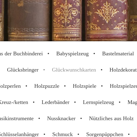
2025
s der Buchbinderei
Babyspielzeug
Bastelmaterial
Glücksbringer
Glückwunschkarten
Holzdekorat
olzperlen
Holzpuzzle
Holzspiele
Holzspielze
Kreuz-/ketten
Lederbänder
Lernspielzeug
Mag
sikinstrumente
Nussknacker
Nützliches aus Holz
Schlüsselanhänger
Schmuck
Sorgenpüppchen