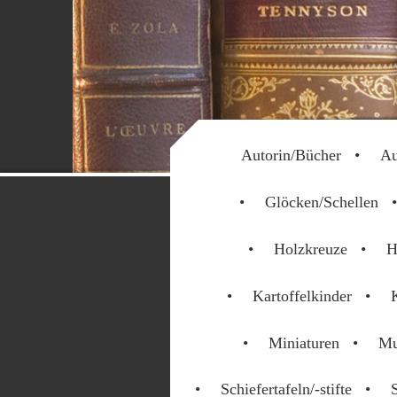
Autorin/Bücher
Au
Glöcken/Schellen
Holzkreuze
H
Kartoffelkinder
Miniaturen
Mu
Schiefertafeln/-stifte