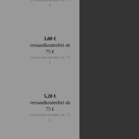
versandkostenfrei ab 75
€
underschönes
3,00
€
versandkostenfrei ab
75 €
!
versandkostenfrei ab 75
€
5,20
€
underschönes
versandkostenfrei ab
75 €
versandkostenfrei ab 75
!
€
uin, Eule.