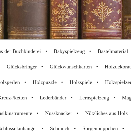
2025
s der Buchbinderei
Babyspielzeug
Bastelmaterial
Glücksbringer
Glückwunschkarten
Holzdekorat
olzperlen
Holzpuzzle
Holzspiele
Holzspielze
Kreuz-/ketten
Lederbänder
Lernspielzeug
Mag
sikinstrumente
Nussknacker
Nützliches aus Holz
Schlüsselanhänger
Schmuck
Sorgenpüppchen