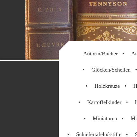
Autorin/Bücher
Au
Glöcken/Schellen
Holzkreuze
H
Kartoffelkinder
Miniaturen
Mu
Schiefertafeln/-stifte