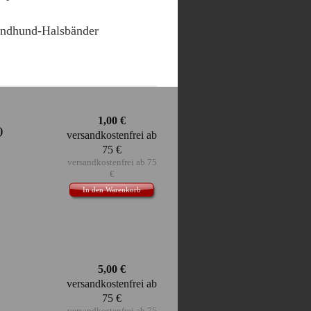
ndhund-Halsbänder
1,00
€
)
versandkostenfrei ab
75 €
versandkostenfrei ab 75
€
In den Warenkorb
stift (10)
ttel und einen
5,00
€
versandkostenfrei ab
75 €