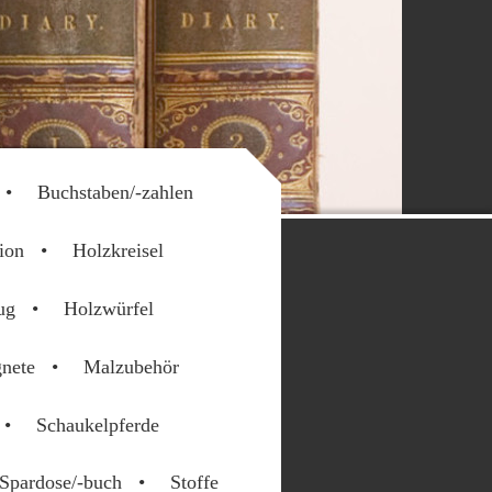
Buchstaben/-zahlen
ion
Holzkreisel
ug
Holzwürfel
nete
Malzubehör
Schaukelpferde
Spardose/-buch
Stoffe